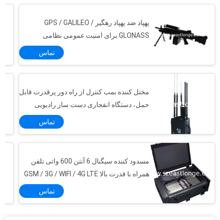
پهپاد ضد پهپاد رهگیر GPS / GALILEO /
GLONASS برای امنیت عمومی نظامی
تماس
مختل کننده بمب کنترل از راه دور پرقدرت قابل
حمل، دستگاه انفجاری دست ساز رادیویی
کنترل شده (RCIED)
تماس
مسدود کننده سیگنال 6 آنتن 600 واتی تلفن
ضد ارتعاش 37mm 3dBi 433MHz آنتن بهار لوازم جانبی ارتباطات
همراه با قدرت بالا GSM / 3G / WIFI / 4G LTE
تقسیم کننده/شکاف دو طرفه توان بالا 150 وات (EST800-2500MHZ)، 90x85x30mm
تماس
تقسیم‌کننده برق سه‌طرفه EST800-2500MHZ با توان بالا 150 وات
4 راه قدرت تقسیم کننده / Splitter 140x140x60 میلی متر لوازم جانبی ارتباطات