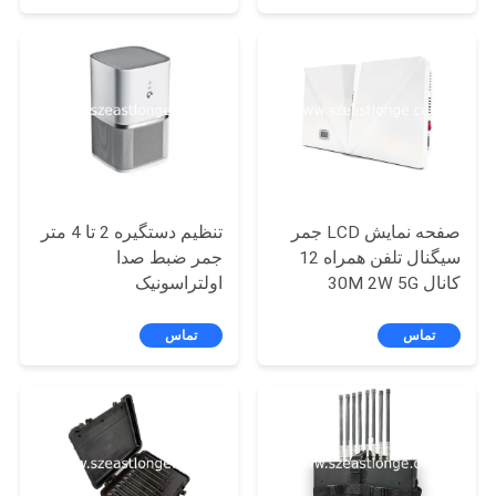
درخواست
نقل قول
نقشه
سایت
صفحه نمایش LCD جمر
تنظیم دستگیره 2 تا 4 متر
سیگنال تلفن همراه 12
جمر ضبط صدا
PRIVACY
کانال 30M 2W 5G
اولتراسونیک
POLICY
تماس
تماس