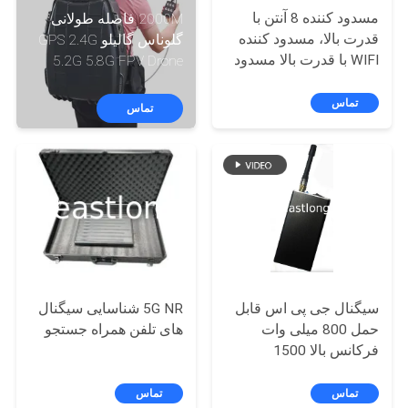
تور
مسدود کننده 8 آنتن با
2000M فاصله طولانی
کارخانه
قدرت بالا، مسدود کننده
گلوناس گالیلو GPS 2.4G
WIFI با قدرت بالا مسدود
5.2G 5.8G FPV Drone
کننده تلفن همراه
UAV Signals Backpack
کنترل
Jammer
تماس
تماس
کیفیت
با
ما
تماس
بگیرید
سیگنال جی پی اس قابل
5G NR شناسایی سیگنال
حمل 800 میلی وات
های تلفن همراه جستجو
اخبار
فرکانس بالا 1500
مگاهرتز - 1600 مگاهرتز
موارد
تماس
تماس