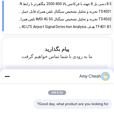
8.5 دسی بل 8 جهته با فرکانس بالا 800-2500 مگاهرتز با رابط N-ماده
TD4501 تجزیه و تحلیل تشخیص سیگنال تلفن همراه قابل حمل 4G LTE 5G NR 4 کانال
TD4502 تجزیه و تحلیل تشخیص سیگنال IMSI 4G 5G تلفن همراه برای موقعیت و اسکن کد
TF401-B1 هدف 4G LTE Airport Signal Detection Analysis برای استفاده امنیتی پلیس
TC760-B1 DJI Drones Signal Detection Analysis برای شناسایی و موقعیت یابی UAV
2G / 3G قابل حمل سنجش سیگنال تلفن همراه EST-101B ساخته شده در آنتن
پیام بگذارید
دتکتور دوربین بی سیم لیزر 10 سانتی متر تا 20 متری
ما به زودی با شما تماس خواهیم گرفت
ماژول تقویت کننده قدرت بالا DC 12V/28V 20W با 40dBm gain
ردیاب دوربین بی سیم چند منظوره، ردیاب اشکال پنهان Mini Spy
CPE 5G داخلی با سرعت بالا با مقیاس پذیری بالا برای استفاده صنعتی و شخصی
Amy Cheah
ماژول تقویت کننده قدرت فرکانس LTE/NR 80×50×16mm VSWR ≤1.5
امنیت بالا در فضای باز وای فای 6 روتر 4G 5G CPE با نرخ انتقال داده بالا
8:42 AM
نرخ انتقال داده بالا IP67 ضد آب در فضای باز 5G CPE با ایمنی تداخل بالا
شبکه ارتباطات بی سیم 5G با انتقال داده بالا
Good day, what product are you looking for?
تکرار کننده TRI-BAND سفید با مساحت 200 متر مربع، تکرار کننده سیگنال سلولی