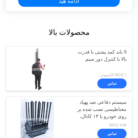
ادامه هید
محصولات بالا
9 باند کمد پشتی با قدرت
بالا با کنترل دور سیم
MOQ:1 کامپیوتر
تماس
سیستم دفاعی ضد پهپاد
مغناطیسی نصب شده بر
روی خودرو با ۱۴ کانال،
تغذیه با برق AC 220V DC
MOQ:1set
24V، ضد پهپاد FPV برای
تماس
اقدامات امنیتی پیشرفته