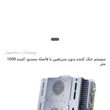
درخواست
نقل قول
نقشه
سایت
توضیحات محصول
سیستم خنک کننده بدون سرنشین با فاصله مسدود کننده 1500
PRIVACY
متر
POLICY