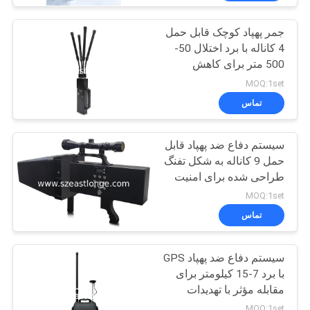
جمر پهپاد کوچک قابل حمل
4 کاناله با برد اختلال 50-
500 متر برای کاهش
تهدیدات پهپادی
MOQ:1set
تماس
سیستم دفاع ضد پهپاد قابل
حمل 9 کاناله به شکل تفنگ
طراحی شده برای امنیت
پیشرفته در مناطق حساس
MOQ:1set
با فاصله مسدود کننده
تماس
2000 متر
سیستم دفاع ضد پهپاد GPS
با برد 7-15 کیلومتر برای
مقابله مؤثر با تهدیدات
پهپادی
MOQ:1set