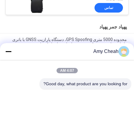
تماس
پهپاد جمر پهپاد
محدوده 5000 متری GPS Spoofing، دستگاه پارازیت GNSS با باتری
داخلی برای مسدود کردن ضد پهپاد با نرم افزار کنترل
Amy Cheah
سیستم UAV-J2020 سری 160MHz 230W Spektrum Detection
Counter
4:07 AM
سیستم پارازیت GPS 6 کاناله 3000 متری برای ضد پهپاد UAV با
موقعیت GPS جعلی و پارازیت فوق العاده
Good day, what product are you looking for?
دسته بندی های محبوب
همه
مسدود کننده تلفن 
مسدود کننده سیگنال 
همراه قابل حمل
تلفن همراه
مسدود کننده با قدرت 
پهپاد جمر پهپاد