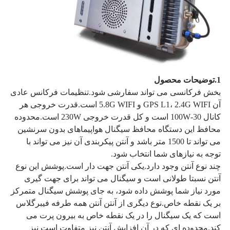
1.
توضیحات محصول
بخش فرکانسی می تواند سفارشی شود.
تنظیمات فرکانس عادی 
آن GPS L1، 2.4G WIFI و 5.8G WIFI است.
قدرت خروجی هر 
کانال 30-100W است و کل قدرت خروجی 230W است.
محدوده 
محافظ این دستگاه محافظ سیگنال هواپیماهای بدون سرنشین 
می تواند تا 1500 متر باشد و آنتن پیکربندی آن نیز می تواند با 
توجه به نیازهای شما انتخاب شود.
چند نوع آنتن وجود دارد.
یکی آنتن جهت دار است.
پوشش این نوع 
آنتن نسبتا طولانی است و سیگنال می تواند برای جهت گیری 
مورد نیاز شما پوشش داده شود، به جای پوشش سیگنال متمرکز 
بر یک نقطه خاص.
نوع دیگری از آنتن آنتن همه طرفه فیبرگلاس 
است که یک سیگنال را در یک نقطه خاص به بیرون پرت می 
کند.
محدوده ای که در آن افزایش آنتن نیز متفاوت است نیز 