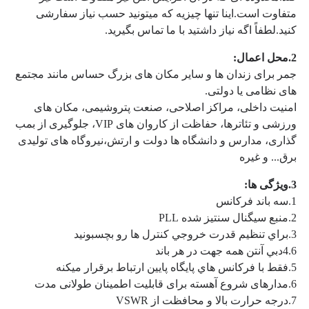
متفاوت است.
اینا تنها چیزیه که میتونید حسب نیاز سفارشی 
کنید.
لطفاً اگه نياز داشتيد با ما تماس بگيريد.
2.
محل اعمال:
جمر برای زندان ها و سایر مکان های بزرگ حساس مانند مجتمع 
های نظامی یا دولتی.
امنیت داخلی، مراکز اصلاحی، صنعت پتروشیمی، مکان های 
ورزشی و تئاترها، حفاظت از کاروان های VIP، جلوگیری از بمب 
گذاری، مدارس و دانشگاه ها دولت و ارتش،نیروگاه های تولیدی 
برق... و غیره
3.
ویژگی ها:
1.
سه باند فرکانس
2.
منبع سيگنال سنتيز شده PLL
3.
براي تنظیم قدرت خروجي کنترل ها رو بچسبونيد
6دبي آنتن همه جهت در هر باند
4.
5.
فقط با فرکانس هاي پايگاه پايين ارتباط برقرار ميکنه
6.
مدارهای شروع آهسته برای قابلیت اطمینان طولانی مدت
7.
درجه حرارت بالا و محافظت از VSWR