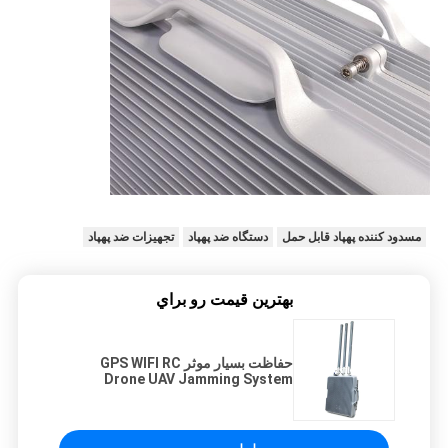
مسدود کننده پهپاد قابل حمل
دستگاه ضد پهپاد
تجهیزات ضد پهپاد
بهترين قيمت رو براي
حفاظت بسیار موثر GPS WIFI RC
Drone UAV Jamming System