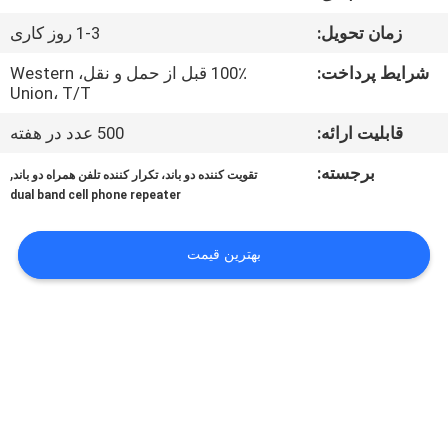
تور
زمان تحویل:
1-3 روز کاری
کارخانه
شرایط پرداخت:
100٪ قبل از حمل و نقل، Western
Union، T/T
کنترل
قابلیت ارائه:
500 عدد در هفته
کیفیت
برجسته:
,
تقویت کننده دو باند، تکرار کننده تلفن همراه دو باند
dual band cell phone repeater
با
ما
بهترین قیمت
تماس
بگیرید
اخبار
موارد