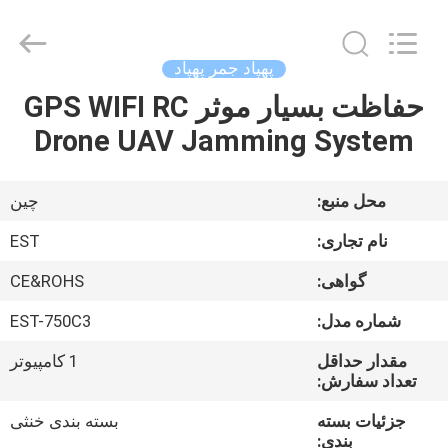
-
2026
EASTLONGE
ELECTRONICS(HK)
CO.,LTD.
پهپاد جمر پهپاد
All
Rights
Reserved.
حفاظت بسیار موثر GPS WIFI RC
صفحه
Drone UAV Jamming System
اصلی
محصولات
محل منبع:
چین
نام تجاری:
EST
فیلم
گواهی:
CE&ROHS
های
شماره مدل:
EST-750C3
درباره
مقدار حداقل
1 کامپیوتر
تعداد سفارش:
ما
جزئیات بسته
بسته بندی خنثی
بندی: