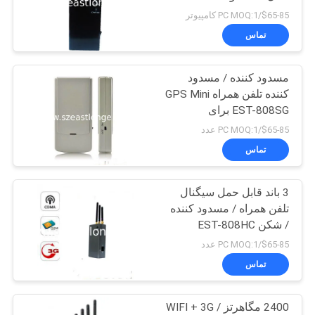
808HE
$65-85/PC MOQ:1 کامپیوتر
درخواست
تماس
نقل قول
مسدود کننده / مسدود
کننده تلفن همراه GPS Mini
نقشه
EST-808SG برای
سفارشی
سایت
$65-85/PC MOQ:1 عدد
تماس
PRIVACY
3 باند قابل حمل سیگنال
POLICY
تلفن همراه / مسدود کننده
/ شکن EST-808HC
$65-85/PC MOQ:1 عدد
تماس
2400 مگاهرتز WIFI + 3G /