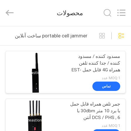
-
2026
EASTLONGE
محصولات
ELECTRONICS(HK)
CO.,LTD.
All
Rights
Reserved.
صفحه
portable cell jammer ساخت آنلاین
اصلی
مسدود کننده / مسدود
محصولات
کننده / جدا کننده تلفن
همراه 4G قابل حمل EST-
فیلم
808HE4 برای نظامی
MOQ:1 عدد
های
تماس
جمر تلفن همراه قابل حمل
درباره
با برد 10 متر 30dbm با
ما
DCS / PHS , 6 آنتن
MOQ:1 عدد