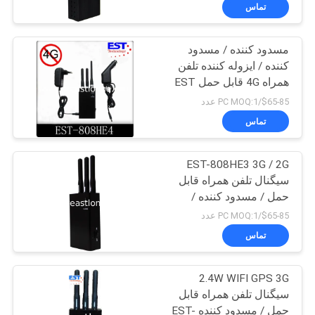
تور
تماس
کارخانه
مسدود کننده / مسدود
کننده / ایزوله کننده تلفن
کنترل
همراه 4G قابل حمل EST
کیفیت
-808HE4 برای نظامی
$65-85/PC MOQ:1 عدد
تماس
با
EST-808HE3 3G / 2G
ما
سیگنال تلفن همراه قابل
تماس
حمل / مسدود کننده /
بریکر
بگیرید
$65-85/PC MOQ:1 عدد
تماس
اخبار
2.4W WIFI GPS 3G
سیگنال تلفن همراه قابل
موارد
حمل / مسدود کننده EST-