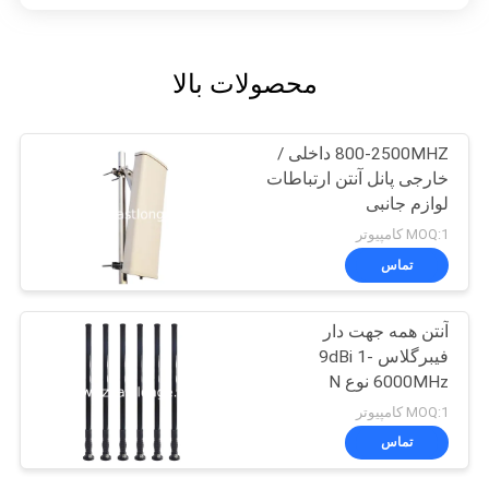
محصولات بالا
800-2500MHZ داخلی /
خارجی پانل آنتن ارتباطات
لوازم جانبی
MOQ:1 کامپیوتر
تماس
آنتن همه جهت دار
فیبرگلاس 9dBi 1-
6000MHz نوع N
MOQ:1 کامپیوتر
تماس