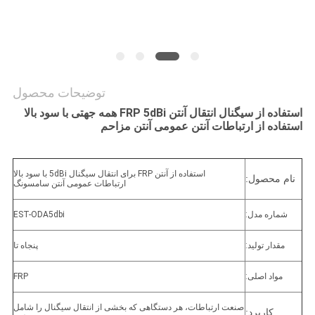
درخواست
نقل قول
توضیحات محصول
نقشه
استفاده از سیگنال انتقال آنتن FRP 5dBi همه جهتی با سود بالا
استفاده از ارتباطات آنتن عمومی آنتن مزاحم
سایت
PRIVACY
استفاده از آنتن FRP برای انتقال سیگنال 5dBi با سود بالا
نام محصول:
ارتباطات عمومی آنتن سامسونگ
POLICY
شماره مدل:
EST-ODA5dbi
مقدار تولید:
پنجاه تا
مواد اصلی:
FRP
صنعت ارتباطات، هر دستگاهی که بخشی از انتقال سیگنال را شامل
کاربرد: