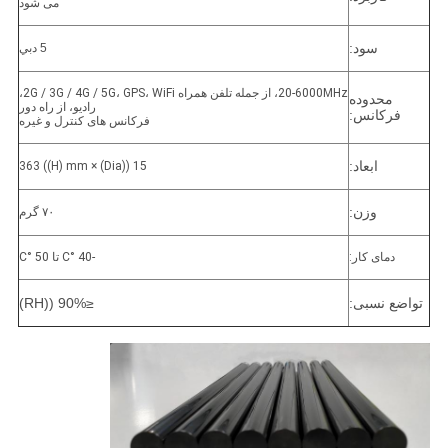
می شود
سود:
5 دبي
20-6000MHz، از جمله تلفن همراه 2G / 3G / 4G / 5G، GPS، WiFi،
محدوده
رادیو، از راه دور
فرکانس:
فرکانس های کنترل و غیره
ابعاد:
15 ((Dia) × 363 ((H) mm
وزن:
۷۰ گرم
دمای کار:
-40 °C تا 50 °C
تواضع نسبی:
≤90% ((RH)