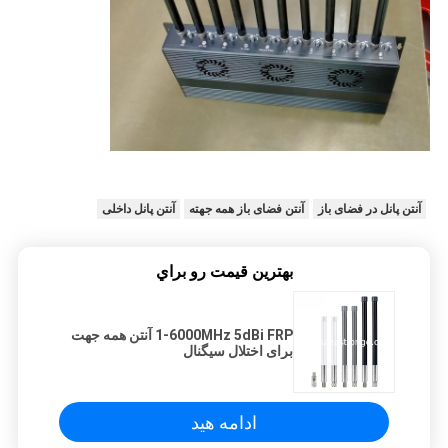
آنتن پانل در فضای باز
آنتن فضای باز همه جهته
آنتن پانل داخلی
بهترين قيمت رو براي
1-6000MHz 5dBi FRP آنتن همه جهت
برای اختلال سیگنال
ادامه هید