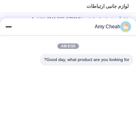
لوازم جانبی ارتباطات
پانل آنتن فضای باز داخلی SMA 800-2700MHz با کابل 1 متری، سفید
Amy Cheah
آنتن پانل داخلی/خارجی با قدرت 50 وات 9DBi 800-2500 مگاهرتز،
سفید
8:50 AM
800-2500MHZ آنتن سقف داخلی 5DBi قدرت بالا 50W لوازم جانبی
ارتباطات
Good day, what product are you looking for?
دسته بندی های محبوب
همه
مسدود کننده تلفن 
مسدود کننده سیگنال 
همراه قابل حمل
تلفن همراه
مسدود کننده با قدرت 
پهپاد جمر پهپاد
بالا
Remote Control 
جمر سیگنال GPS
Jammer