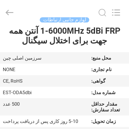
-
2026
EASTLONGE
ELECTRONICS(HK)
CO.,LTD.
لوازم جانبی ارتباطات
All
Rights
Reserved.
1-6000MHz 5dBi FRP آنتن همه
صفحه
جهت برای اختلال سیگنال
اصلی
محصولات
محل منبع:
سرزمین اصلی چین
نام تجاری:
NONE
فیلم
گواهی:
CE, RoHS
های
شماره مدل:
EST-ODA5dbi
درباره
مقدار حداقل
500 عدد
تعداد سفارش:
ما
زمان تحویل:
5-10 روز کاری پس از دریافت پرداخت