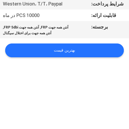
تور
شرایط پرداخت:
Western Union، T/T، Paypal
کارخانه
قابلیت ارائه:
10000 PCS در ماه
برجسته:
,
,
آنتن همه جهت FRP
آنتن همه جهت FRP 5dbi
کنترل
آنتن همه جهت برای اختلال سیگنال
کیفیت
بهترین قیمت
با
ما
تماس
بگیرید
اخبار
موارد