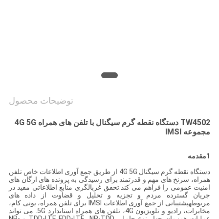
درخواست
نقل قول
نقشه
سایت
توضیحات محصول
PRIVACY
TW4502 دستگاه نقطه گرم سیگنال با تلفن های همراه 4G 5G
مجموعه IMSI
POLICY
1مقدمه
دستگاه نقطه گرم سیگنال 4G 5G از طریق جمع آوری اطلاعات خاص تلفن
همراه، سرنخ های مهم و قدرتمند برای رسیدگی به پرونده های ارگان های
امنیت عمومی را فراهم می کند.تحقق غربالگری منابع اطلاعاتی مفید در
جریان گسترده مردم و تجزیه و تحلیل و قضاوت از داده های
مربوطهپشتیبانی از جمع آوری اطلاعات IMSI برای تلفن همراه، یونی کام،
مخابرات، رادیو و تلویزیون 4G، تلفن های همراه استاندارد 5G. می تواند
عملیات همزمان چهار نوع حامل، TDD-LTE،FDD-LTE، NR-TDD و NR-