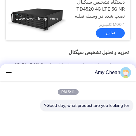
دستگاه تشخیص سیگنال
TD4520 4G LTE 5G NR
نصب شده در وسیله نقلیه
MOQ:1 کامپیوتر
تماس
تجزیه و تحلیل تشخیص سیگنال
دوربين سياه سوراخ کش تلفن همراه قابل حمل 25MHz-5.8GMHz
Amy Cheah
TF401-B1 4G LTE Airport Signal Data Collector با جمع آوری و
تحلیل داده ها
5:11 PM
TW4510 4G LTE 5G NR دستگاه نقطه تماس سیگنال برای استفاده از
امنیت عمومی
Good day, what product are you looking for?
دسته بندی های محبوب
همه
مسدود کننده تلفن 
مسدود کننده سیگنال 