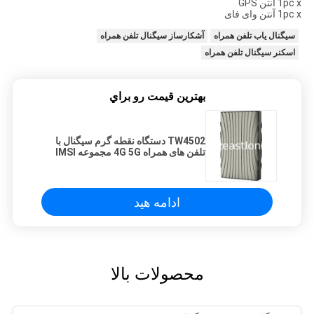
1pc x آنتن GPS
1pc x آنتن وای فای
سیگنال یاب تلفن همراه
آشکارساز سیگنال تلفن همراه
اسکنر سیگنال تلفن همراه
بهترين قيمت رو براي
TW4502 دستگاه نقطه گرم سیگنال با
تلفن های همراه 4G 5G مجموعه IMSI
ادامه هید
محصولات بالا