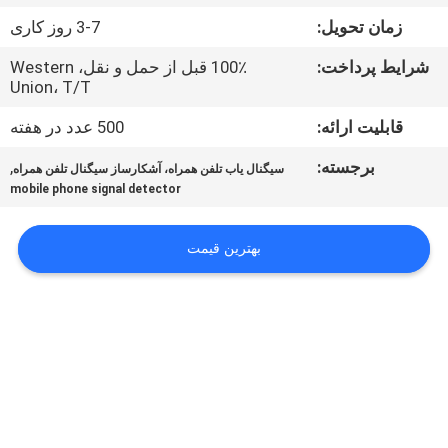
تور
زمان تحویل:
3-7 روز کاری
کارخانه
شرایط پرداخت:
100٪ قبل از حمل و نقل، Western
Union، T/T
کنترل
قابلیت ارائه:
500 عدد در هفته
کیفیت
برجسته:
,
سیگنال یاب تلفن همراه، آشکارساز سیگنال تلفن همراه
mobile phone signal detector
با
ما
بهترین قیمت
تماس
بگیرید
اخبار
موارد