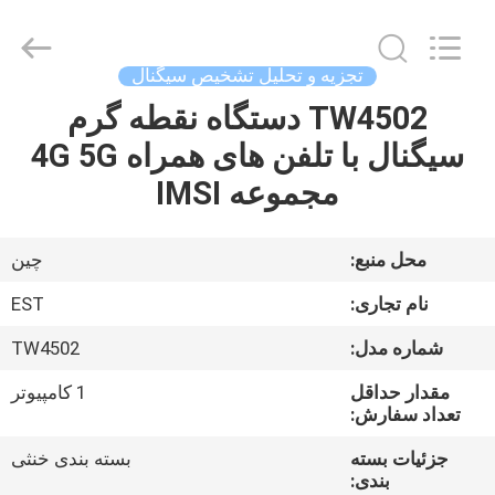
-
2026
EASTLONGE
ELECTRONICS(HK)
CO.,LTD.
تجزیه و تحلیل تشخیص سیگنال
All
Rights
Reserved.
TW4502 دستگاه نقطه گرم
صفحه
سیگنال با تلفن های همراه 4G 5G
اصلی
مجموعه IMSI
محصولات
محل منبع:
چین
فیلم
نام تجاری:
EST
های
شماره مدل:
TW4502
مقدار حداقل
1 کامپیوتر
درباره
تعداد سفارش:
ما
جزئیات بسته
بسته بندی خنثی
بندی: