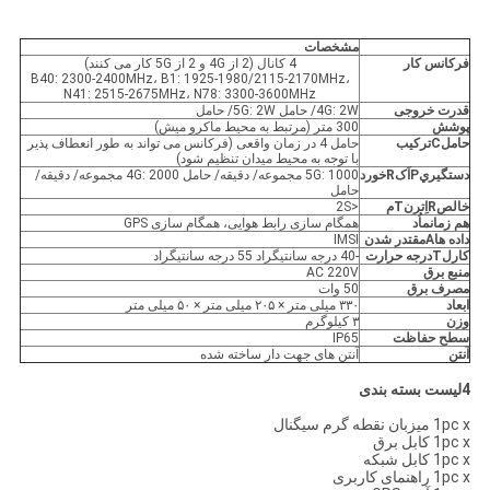
مشخصات
فرکانس کار
4 کانال (2 از 4G و 2 از 5G کار می کنند)
B40: 2300-2400MHz، B1: 1925-1980/2115-2170MHz،
N41: 2515-2675MHz، N78: 3300-3600MHz
قدرت خروجی
4G: 2W/ حامل 5G: 2W/ حامل
پوشش
300 متر (مرتبط به محیط ماکرو میش)
حامل
C
ترکیب
حامل 4 در زمان واقعی (فرکانس می تواند به طور انعطاف پذیر
با توجه به محیط میدان تنظیم شود)
دستگيري
P
اَک
R
خورد
5G: 1000 مجموعه/ دقیقه/ حامل 4G: 2000 مجموعه/ دقیقه/
حامل
خالص
R
اِترن
T
م
<2S
هم زمان
م
اُد
همگام سازی رابط هوایی، همگام سازی GPS
داده ها
A
مقتدر شدن
IMSI
کار
ل
T
درجه حرارت
-40 درجه سانتیگراد 55 درجه سانتیگراد
منبع برق
AC 220V
مصرف برق
50 وات
ابعاد
۳۳۰ میلی متر × ۲۰۵ میلی متر × ۵۰ میلی متر
وزن
۳ کیلوگرم
سطح حفاظت
IP65
آنتن
آنتن های جهت دار ساخته شده
4لیست بسته بندی
1pc x میزبان نقطه گرم سیگنال
1pc x کابل برق
1pc x کابل شبکه
1pc x راهنمای کاربری