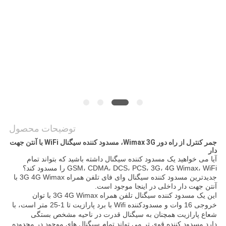
درخواست
نقل قول
نقشه
سایت
PRIVACY
توضیحات محصول
POLICY
جمر کنترل از راه دور Wimax 3G، مسدود کننده سیگنال WiFi با آنتن جهت
دار
آیا می خواهید یک مسدود کننده سیگنال داشته باشید که بتواند تمام
GSM، CDMA، DCS، PCS، 3G، 4G Wimax، WiFi را مسدود کند؟
جدیدترین مسدود کننده سیگنال وای فای تلفن همراه 3G 4G Wimax با
آنتن جهت دار داخلی در اینجا موجود است.
این یک مسدود کننده سیگنال تلفن همراه 3G 4G Wimax با توان
خروجی 16 وات و مسدودکننده Wifi با برد پارازیت تا 1-25 متر است، با
شعاع پارازیت همچنان به سیگنال قدرت در ناحیه مشخص بستگی
دارد.مسدود کننده قوی تر می تواند تمام سیگنال های موجود در محدوده