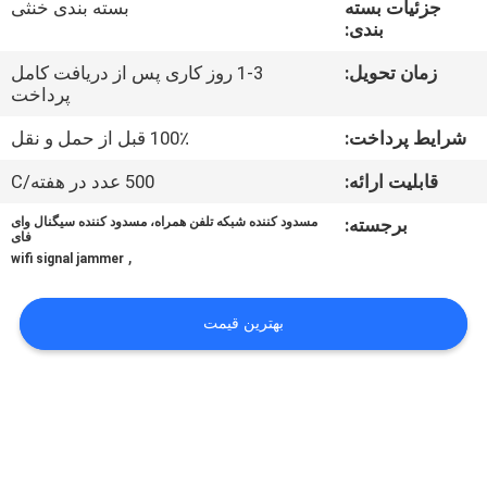
جزئیات بسته
بسته بندی خنثی
تور
بندی:
کارخانه
زمان تحویل:
1-3 روز کاری پس از دریافت کامل
پرداخت
کنترل
شرایط پرداخت:
100٪ قبل از حمل و نقل
کیفیت
قابلیت ارائه:
500 عدد در هفته/C
با
برجسته:
مسدود کننده شبکه تلفن همراه، مسدود کننده سیگنال وای
فای
,
ما
wifi signal jammer
تماس
بهترین قیمت
بگیرید
اخبار
موارد