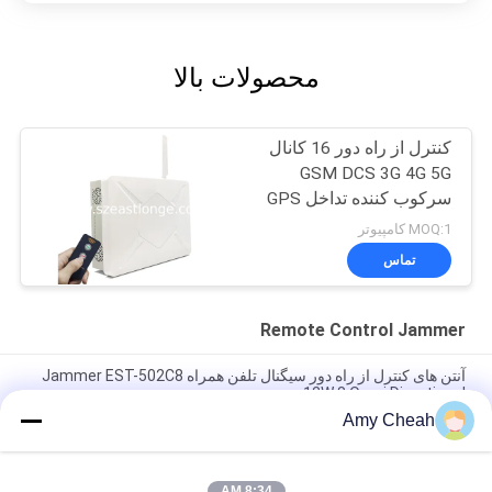
محصولات بالا
کنترل از راه دور 16 کانال
GSM DCS 3G 4G 5G
سرکوب کننده تداخل GPS
MOQ:1 کامپیوتر
تماس
Remote Control Jammer
آنتن های کنترل از راه دور سیگنال تلفن همراه Jammer EST-502C8
12W 8 Omni Directional
Amy Cheah
5 آنتن GSM 3G Remote Control Jammer 2100 - 2200MHZ for
Military
8:34 AM