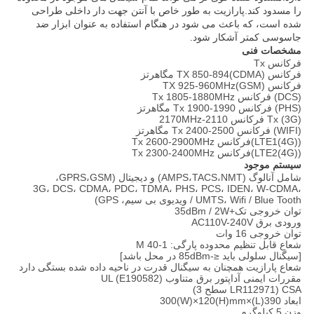
را مسدود کند.پارازیت به طور خاص با آنتن جهت دار داخلی طراحی
شده است، که باعث می شود در هنگام استفاده به عنوان ابزار ضد
جاسوسی کمتر آشکار شود.
مشخصات فنی
فرکانس Tx
فرکانس (CDMA)TX 850-894 مگاهرتز
فرکانس (GSM)TX 925-960MHz
(DCS) فرکانس Tx 1805-1880MHz
(PHS) فرکانس Tx 1900-1990 مگاهرتز
(3G) Tx فرکانس 2110-2170MHz
(WIFI) فرکانس Tx 2400-2500 مگاهرتز
(LTE1(4G))فرکانس Tx 2600-2900MHz
(LTE2(4G))فرکانس Tx 2300-2400MHz
سیستم موجود
شامل آنالوگ (AMPS،TACS،NMT) و دیجیتال (GPRS،GSM،
3G، DCS، CDMA، PDC، TDMA، PHS، PCS، IDEN، W-CDMA،
UMTS، Wifi / Blue Tooth / ویدیوی بی سیم، GPS)
توان خروجی تک
+35dBm / 2W
ورودی برق AC110V-240V
توان خروجی 16 وات
شعاع قابل تنظیم محدوده پارگی: 1-40 M
[سیگنال سلولی باید ≤-85dBm در محل باشد]
شعاع پارازیت همچنان به سیگنال قدرت در ناحیه داده شده بستگی دارد
مقررات ایمنی آداپتور برق متناوب UL (E190582)
CSA (LR112971 سطح 3)
ابعاد 390(L)×300(W)×120(H)mm
وزن 5 کیلوگرم