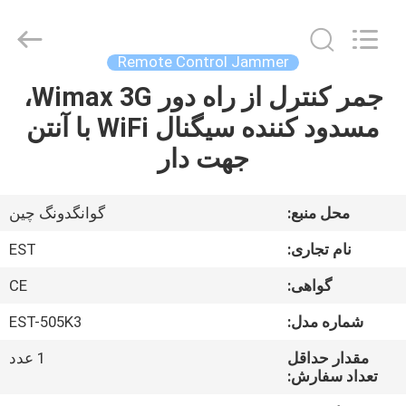
-
2026
EASTLONGE
ELECTRONICS(HK)
CO.,LTD.
Remote Control Jammer
All
Rights
Reserved.
جمر کنترل از راه دور Wimax 3G،
صفحه
مسدود کننده سیگنال WiFi با آنتن
اصلی
جهت دار
محصولات
محل منبع:
گوانگدونگ چین
فیلم
نام تجاری:
EST
های
گواهی:
CE
شماره مدل:
EST-505K3
درباره
ما
مقدار حداقل
1 عدد
تعداد سفارش: