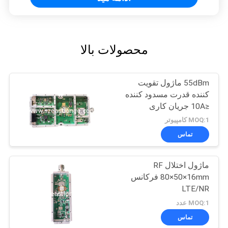
محصولات بالا
55dBm ماژول تقویت
کننده قدرت مسدود کننده
≤10A جریان کاری
MOQ:1 کامپیوتر
تماس
ماژول اختلال RF
80×50×16mm فرکانس
LTE/NR
MOQ:1 عدد
تماس