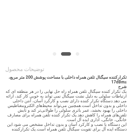
درخواست
نقل قول
نقشه
سایت
توضیحات محصول
PRIVACY
تکرارکننده سیگنال تلفن همراه داخلی با مساحت پوشش 200 متر مربع،
POLICY
≥17dBm
شرح
یک تکرار کننده سیگنال تلفن همراه راه حل نهایی را در هر منطقه ای که
ارتباطات سلولی به دلیل نشت سیگنال نمی تواند به خوبی کار کند، ارائه
می دهد.دستگاه تکرار کننده دارای نصب و کارکرد آسان، آنتن داخلی
داخلی و بدون تداخل است.همچنین می‌تواند محیط‌های الکترومغناطیس
داخلی را بهبود بخشد، عمر باتری سلولی را طولانی‌تر کند و تابش
تلفن‌های همراه را کاهش دهد.یک تکرار کننده تلفن همراه برای مصارف
خانگی، خانگی، اداری ایده آل است.
این دستگاه با نصب و کارکرد آسان و بدون تداخل مشخص می شود.این
دستگاه ایده آل برای تقویت سیگنال تلفن همراه است.یک تکرارکننده