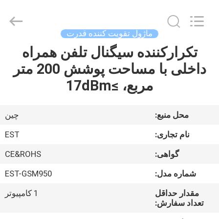
-
2026
EASTLONGE
ELECTRONICS(HK)
CO.,LTD.
ماژول تقویت کننده قدرت
All
Rights
Reserved.
تکرارکننده سیگنال تلفن همراه
صفحه
داخلی با مساحت پوشش 200 متر
اصلی
مربع، ≥17dBm
محصولات
محل منبع:
چین
فیلم
نام تجاری:
EST
های
گواهی:
CE&ROHS
شماره مدل:
EST-GSM950
درباره
ما
مقدار حداقل
1 کامپیوتر
تعداد سفارش: