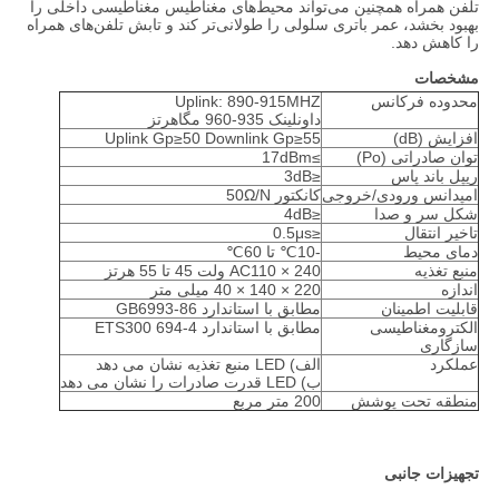
تلفن همراه همچنین می‌تواند محیط‌های مغناطیس مغناطیسی داخلی را
بهبود بخشد، عمر باتری سلولی را طولانی‌تر کند و تابش تلفن‌های همراه
را کاهش دهد.
مشخصات
محدوده فرکانس
Uplink: 890-915MHZ
داونلینک 935-960 مگاهرتز
افزایش (dB)
Uplink Gp≥50 Downlink Gp≥55
توان صادراتی (Po)
≥17dBm
ریپل باند پاس
≤3dB
امپدانس ورودی/خروجی
کانکتور 50Ω/N
شکل سر و صدا
≤4dB
تاخیر انتقال
≤0.5μs
دمای محیط
-10℃ تا 60℃
منبع تغذیه
AC110 × 240 ولت 45 تا 55 هرتز
اندازه
220 × 140 × 40 میلی متر
قابلیت اطمینان
مطابق با استاندارد GB6993-86
الکترومغناطیسی
مطابق با استاندارد ETS300 694-4
سازگاری
عملکرد
الف) LED منبع تغذیه نشان می دهد
ب) LED قدرت صادرات را نشان می دهد
منطقه تحت پوشش
200 متر مربع
تجهیزات جانبی