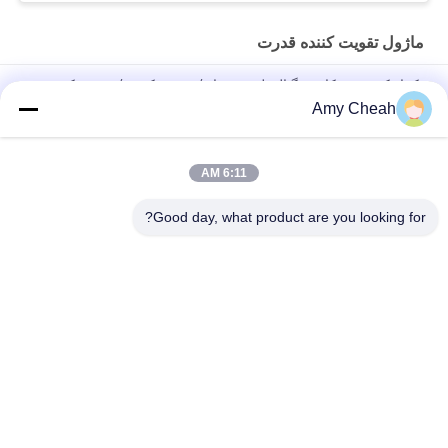
ماژول تقویت کننده قدرت
تکرار کننده خودکار سیگنال تلفن همراه / تقویت کننده / تقویت کننده
برای مسافرت
Amy Cheah
مینی قابل حمل سیگنال تلفن همراه 3G
6:11 AM
تقویت کننده / تکرار کننده / تقویت کننده سیگنال GSM تلفن همراه
EST-GSM990 برای خانه
Good day, what product are you looking for?
دسته بندی های محبوب
همه
مسدود کننده تلفن 
مسدود کننده سیگنال 
همراه قابل حمل
تلفن همراه
مسدود کننده با قدرت 
پهپاد جمر پهپاد
بالا
Remote Control 
جمر سیگنال GPS