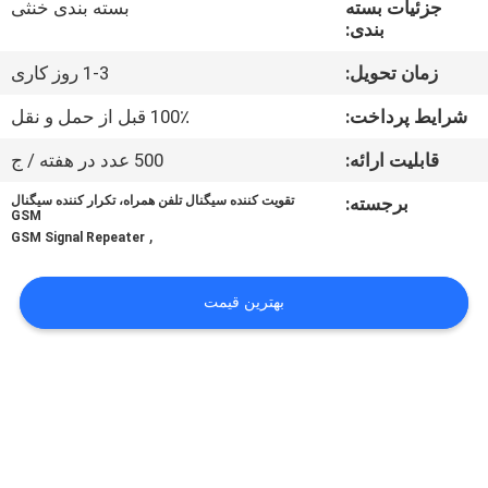
جزئیات بسته
بسته بندی خنثی
تور
بندی:
کارخانه
زمان تحویل:
1-3 روز کاری
کنترل
شرایط پرداخت:
100٪ قبل از حمل و نقل
کیفیت
قابلیت ارائه:
500 عدد در هفته / ج
برجسته:
تقویت کننده سیگنال تلفن همراه، تکرار کننده سیگنال
GSM
با
,
GSM Signal Repeater
ما
تماس
بهترین قیمت
بگیرید
اخبار
موارد