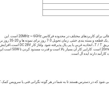
ماژول تقویت کننده قدرت مسدود کننده 50 وات از EST یک راه حل عالی برای کاربردهای مختلف در محدوده فرکانس 20MHz ~ 6GHz است. این
محصول توسط CE و RoHS تأیید شده است،با حداقل مقدار سفارش یک قطعه و بسته بندی خنثی. زمان تحویل 3-
تولید انبوه است. پرداخت می تواند در 100٪ قبل از حمل و نقل، از طریق T / T، اتحادیه غربی یا پی پال پذیرفته شود. ولتاژ کار DC 28V است،افز
50dBm است، جریان کار ≤6.0A است و اندازه ماژول 165 × 45 × 20mm است. کارایی کار آن بسیار بالا است و قدرت مسدود کردن تا 
کارآمد دارند ایده آل است.
ی شود که در دسترس هستند تا به شما در هر گونه نگرانی فنی یا سرویس کمک کن