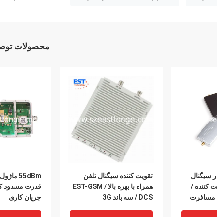
محصولات توصی
ر سیگنال
تقویت کننده سیگنال تلفن
55dBm ماژ
ت کننده /
همراه با بهره بالا EST-GSM /
ی مسافرت
DCS / سه باند 3G
جریان کاری