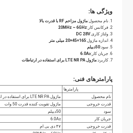
ویژگی ها:
نام محصول:
ماژول مزاحم RF با قدرت بالا
فرکانس کار:
20MHz ~ 6GHz
ولتاژ کاری:
DC 28V
اندازه ماژول:
165×45×20 میلی متر
سود:
50دبیلم
جریان کار:
≤6.0A
کاربرد:
ماژول LTE NR PA برای استفاده در ارتباطات
پارامترهای فنی:
پارامترها
نام محصول
ماژول LTE NR PA برای استفاده در ارتباطات
قدرت خروجی
ماژول تقویت کننده قدرت 50 وات
سود
50دبیلم
جریان کار
≤6.0A
قدرت خروجی
۴۷ دی بی ام