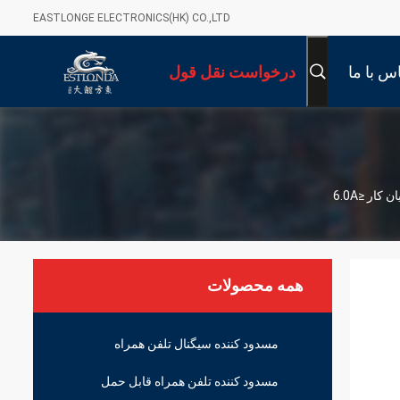
EASTLONGE ELECTRONICS(HK) CO.,LTD
س با ما
درخواست نقل قول
همه محصولات
مسدود کننده سیگنال تلفن همراه
مسدود کننده تلفن همراه قابل حمل