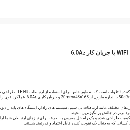
این ماژول تقویت کننده قدرت یک ماژول تقویت کننده قدرت مسدود کننده 50 وات است که به طور خاص برای
است.آن را فراهم می کند یک قدرت خروجی از 47dBm و افزایش 50dBm با اندازه ماژول از 165×45×20mm و جریان کاری ≤6.0A.
دهای مختلف مانند ارتباطات بی سیم، سیستم های رادار، ایستگاه های پایه رادیوی
کرد برتر در چالش برانگیزترین محیط.
 کیفیت طراحی شده و یک راه حل مقرون به صرفه برای نیازهای ارتباطی شما ارا
سانی که به دنبال یک تقویت کننده قابل اعتماد و قدرتمند هستند.