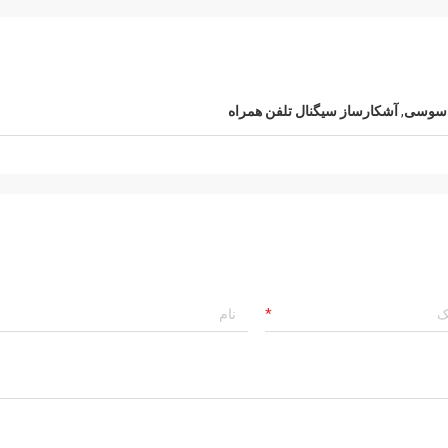
اسوسی
,
آشکارساز سیگنال تلفن همراه
Hamadivo-فرا
لنس-کانادا
پرفروش ترین، 
ارسال سریع و بدون مشکل