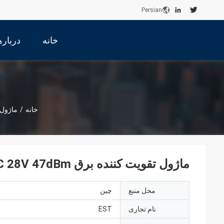
Persian
خانه
درباره
خانه
/
ماژول 
ماژول تقویت کننده برق WIFI 5.8G DC 28V 47dBm با جریان کار ≤6.0A
محل منبع
چین
نام تجاری
EST