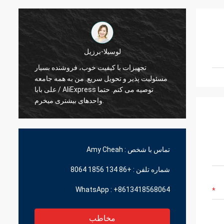
لوسیلا-برزیل
نسه
تجهیزات با کیفیت خوب، فروشند
معامله خوب و زمان تحویل
مسئولیت پذیر و تحویل سریع. من به هم
سریع
واحدهای بیشتری میخرم.
تماس با شخص :
Amy Cheah
شماره تلفن :
+86 134 1856 8064
WhatsApp :
+8613418568064
مخاطب