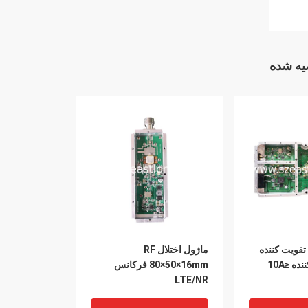
ه شده
ول تقویت کننده
ماژول اختلال RF
قدرت مسدود کننده ≤10A
80×50×16mm فرکانس
LTE/NR