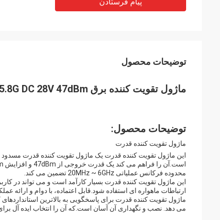
پیام فرستادن
توضیحات محصول
ماژول تقویت کننده برق WIFI 5.8G DC 28V 47dBm با جریان کار ≤6.0A
توضیحات محصول:
ماژول تقویت کننده قدرت
محدوده فرکانس عملیاتی 20MHz ~ 6GHz تضمین می کند.
این ماژول تقویت کننده قدرت بسیار کارآمد است و می تواند در کاربر
ارتباطات ماهواره ای استفاده شود.قابل اعتماده، با دوام و ارائه عمل
ماژول تقویت کننده قدرت برای پاسخگویی به بالاترین استانداردهای
می دهد. نصب و نگهداری آن آسان است.که آن را انتخاب ایده آل برای ک