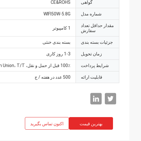
گواهی
CE&ROHS
شماره مدل
WIFI50W-5.8G
مقدار حداقل تعداد
1 کامپیوتر
سفارش
جزئیات بسته بندی
بسته بندی خنثی
زمان تحویل
1-3 روز کاری
شرایط پرداخت
100٪ قبل از حمل و نقل، Western Union، T/T
قابلیت ارائه
500 عدد در هفته / ج
بهترین قیمت
اکنون تماس بگیرید