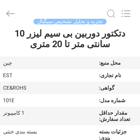
-
2026
EASTLONGE
ELECTRONICS(HK)
CO.,LTD.
تجزیه و تحلیل تشخیص سیگنال
All
Rights
Reserved.
دتکتور دوربین بی سیم لیزر 10
صفحه
سانتی متر تا 20 متری
اصلی
محصولات
محل منبع:
چین
نام تجاری:
EST
فیلم
گواهی:
CE&ROHS
های
شماره مدل:
101E
درباره
مقدار حداقل
1 کامپیوتر
تعداد سفارش:
ما
جزئیات بسته
بسته بندی خنثی
بندی: