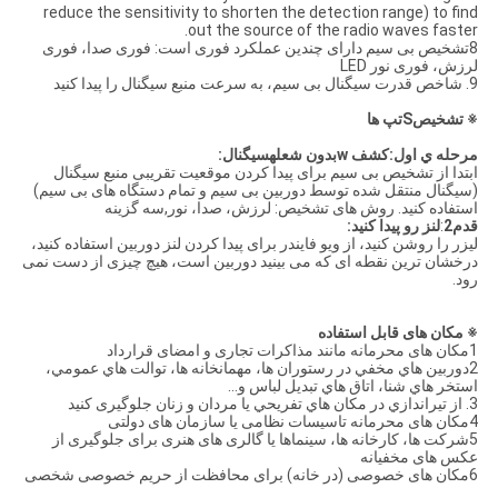
reduce the sensitivity to shorten the detection range) to find
out the source of the radio waves faster.
8تشخیص بی سیم دارای چندین عملکرد فوری است: فوری صدا، فوری
لرزش، فوری نور LED
9. شاخص قدرت سیگنال بی سیم، به سرعت منبع سیگنال را پیدا کنید
※ تشخیص
S
تپ ها
مرحله ي اول:
کشف w
بدون شعله
سیگنال:
ابتدا از تشخیص بی سیم برای پیدا کردن موقعیت تقریبی منبع سیگنال
(سیگنال منتقل شده توسط دوربین بی سیم و تمام دستگاه های بی سیم)
استفاده کنید. روش های تشخیص: لرزش، صدا، نور,سه گزینه
قدم
2
:
لنز رو پیدا کنید
:
لیزر را روشن کنید، از ویو فایندر برای پیدا کردن لنز دوربین استفاده کنید،
درخشان ترین نقطه ای که می بینید دوربین است، هیچ چیزی از دست نمی
رود.
※ مکان های قابل استفاده
1مکان های محرمانه مانند مذاکرات تجاری و امضای قرارداد
2دوربين هاي مخفي در رستوران ها، مهمانخانه ها، توالت هاي عمومي،
استخر هاي شنا، اتاق هاي تبديل لباس و...
3. از تيراندازي در مکان هاي تفريحي يا مردان و زنان جلوگیری کنيد
4مکان های محرمانه تاسیسات نظامی یا سازمان های دولتی
5شرکت ها، کارخانه ها، سینماها یا گالری های هنری برای جلوگیری از
عکس های مخفیانه
6مکان های خصوصی (در خانه) برای محافظت از حریم خصوصی شخصی