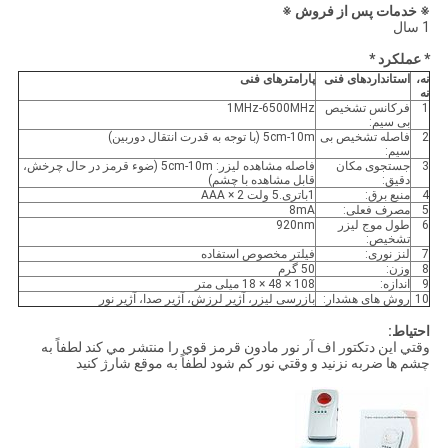
※ خدمات پس از فروش ※
1 سال
* عملکرد *
نه،
استانداردهای فنی
پارامترهای فنی
نه
1
فرکانس تشخیص
1MHz-6500MHz
بی سیم:
2
فاصله تشخیص بی
5cm-10m (با توجه به قدرت انتقال دوربین)
سیم:
3
جستجوی مکان
فاصله مشاهده لیزر: 5cm-10m (ضوء قرمز در حال چرخش،
دقیق:
قابل مشاهده با چشم)
4
منبع برق:
1باتری.5 ولت AAA × 2
5
مصرف فعلی:
8mA
6
طول موج لیزر
920nm
تشخیص:
7
لنز نوری:
فیلتر مخصوص استفاده
8
وزن:
50 گرم
9
اندازه:
108 × 48 × 18 میلی متر
10
روش های هشدار:
بازرسی لیزر، آژیر لرزش، آژیر صدا، آژیر نور
احتیاط:
وقتي اين دتکتور اف آر نور مادون قرمز قوي را منتشر مي کند لطفاً به
چشم ها ضربه نزنيد و وقتي نور کم شود لطفاً به موقع شارژ کنید