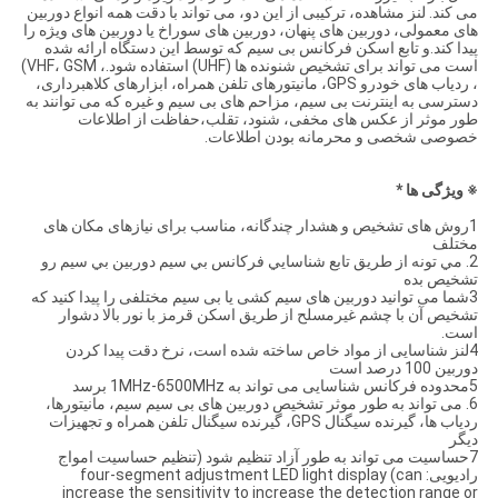
می کند. لنز مشاهده، ترکیبی از این دو، می تواند با دقت همه انواع دوربین
های معمولی، دوربین های پنهان، دوربین های سوراخ یا دوربین های ویژه را
پیدا کند.و تابع اسکن فرکانس بی سیم که توسط این دستگاه ارائه شده
است می تواند برای تشخیص شنونده ها (UHF) استفاده شود.، VHF، GSM)
، ردیاب های خودرو GPS، مانیتورهای تلفن همراه، ابزارهای کلاهبرداری،
دسترسی به اینترنت بی سیم، مزاحم های بی سیم و غیره که می توانند به
طور موثر از عکس های مخفی، شنود، تقلب،حفاظت از اطلاعات
خصوصی شخصی و محرمانه بودن اطلاعات.
※ ویژگی ها *
1روش های تشخیص و هشدار چندگانه، مناسب برای نیازهای مکان های
مختلف
2. مي تونه از طريق تابع شناسايي فرکانس بي سيم دوربين بي سيم رو
تشخیص بده
3شما می توانید دوربین های سیم کشی یا بی سیم مختلفی را پیدا کنید که
تشخیص آن با چشم غیرمسلح از طریق اسکن قرمز با نور بالا دشوار
است.
4لنز شناسایی از مواد خاص ساخته شده است، نرخ دقت پیدا کردن
دوربین 100 درصد است
5محدوده فرکانس شناسایی می تواند به 1MHz-6500MHz برسد
6. می تواند به طور موثر تشخیص دوربین های بی سیم سیم، مانیتورها،
ردیاب ها، گیرنده سیگنال GPS، گیرنده سیگنال تلفن همراه و تجهیزات
دیگر
7حساسیت می تواند به طور آزاد تنظیم شود (تنظیم حساسیت امواج
رادیویی: four-segment adjustment LED light display (can
increase the sensitivity to increase the detection range or