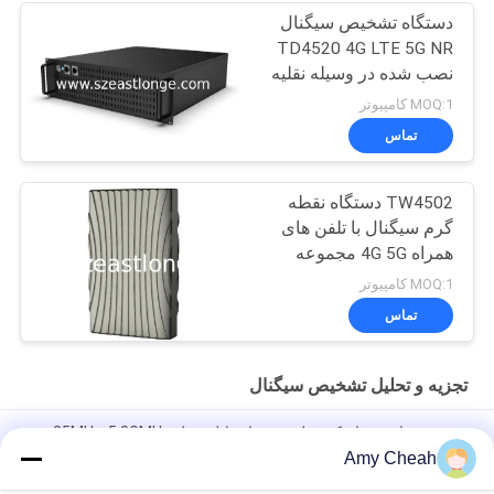
دستگاه تشخیص سیگنال
TD4520 4G LTE 5G NR
نصب شده در وسیله نقلیه
MOQ:1 کامپیوتر
تماس
TW4502 دستگاه نقطه
گرم سیگنال با تلفن های
همراه 4G 5G مجموعه
IMSI
MOQ:1 کامپیوتر
تماس
تجزیه و تحلیل تشخیص سیگنال
دوربين سياه سوراخ کش تلفن همراه قابل حمل 25MHz-5.8GMHz
Amy Cheah
TF401-B1 4G LTE Airport Signal Data Collector با جمع آوری و