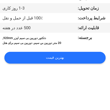
تور
زمان تحویل:
1-3 روز کاری
کارخانه
شرایط پرداخت:
100٪ قبل از حمل و نقل
کنترل
قابلیت ارائه:
500 عدد در هفته
کیفیت
برجسته:
,
دتکتور دوربین بی سیم لیزر 920nm
,
20 متر دوربين بي سيم
دوربین بی سیم برای هتل
با
بهترین قیمت
ما
تماس
بگیرید
اخبار
موارد