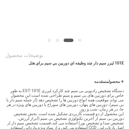
درخواست
نقل قول
نقشه
سایت
توضیحات محصول
101E ليزر سيم دار چند وظيفه اي دوربين بي سيم براي هتل
PRIVACY
POLICY
※ محصول
من
مقدمه
دستگاه تشخیص رادیویی بی سیم چند کارکرد لیزری EST-101E به طور
خاص برای دوربین های بی سیم و سیم طراحی شده است.این محصول
می تواند موقعیت همه انواع دوربین ها را تشخیص دهد (از جمله سیم دار یا
بی سیم)، دوربين هاي پنهان، دوربين هاي سوراخ يا دوربين هاي ويژه در هر
جا، در هر زمان، شب و روز.
این محصول از دو قسمت کاربردی تشکیل شده است: بخش تشخیص
دوربین بی سیم از آخرین تکنولوژی تشخیص بی سیم (ابراز لرزش،
تشخیص صدا و تشخیص نور) استفاده می کند،قسمت تشخیص سیم دار از
اصل بازتاب لیزر CCD استفاده می کند، و از مواد ویژه وارداتی استفاده