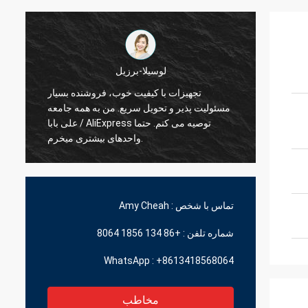
لوسیلا-برزیل
تجهیزات با کیفیت خوب، فروشنده بسیار
 تحویل
مسئولیت پذیر و تحویل سریع. من به همه جامعه
سریع
علی بابا / AliExpress توصیه می کنم. حتما
واحدهای بیشتری میخرم.
تماس با شخص :
Amy Cheah
شماره تلفن :
+86 134 1856 8064
WhatsApp :
+8613418568064
مخاطب