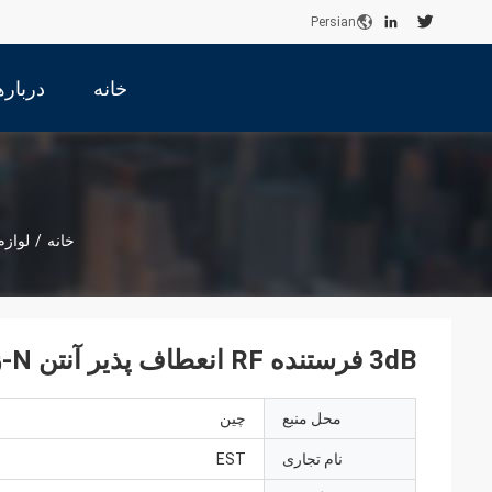
Persian
خانه
درباره
خانه
/
لوازم
3dB فرستنده RF انعطاف پذیر آنتن N-زنان کانکتور لوازم جانبی ارتباطات
محل منبع
چین
نام تجاری
EST