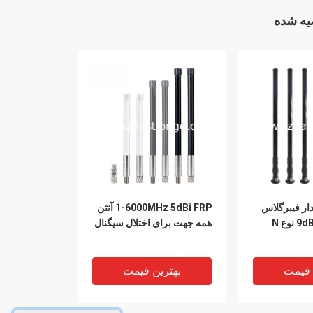
ه شده
ار فیبرگلاس
1-6000MHz 5dBi FRP آنتن
ع N
همه جهت برای اختلال سیگنال
 قیمت
بهترین قیمت