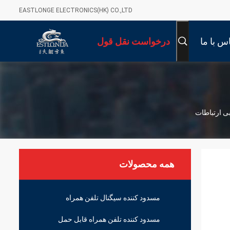
EASTLONGE ELECTRONICS(HK) CO.,LTD
س با ما
درخواست نقل قول
همه محصولات
مسدود کننده سیگنال تلفن همراه
مسدود کننده تلفن همراه قابل حمل