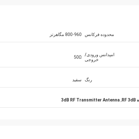
محدوده فرکانس
800-960 مگاهرتز
Hamadivo-فرانسه
س-کانادا
پرفروش ترین، معامله خوب و زمان
ارسال سریع و بدون مشکل
امپدانس ورودی/
50Ω
خروجی
رنگ
سفید
3dB RF Transmitter Antenna
,