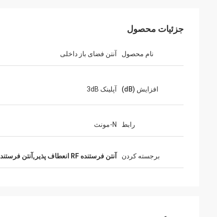
جزئیات محصول
نام محصول
آنتن فضای باز داخلی
لن
افزایش (dB)
آپلینک 3dB
رابط
N-مونث
برجسته کردن
آنتن فرستنده RF انعطاف پذیر,آنتن فرستنده RF 3dB