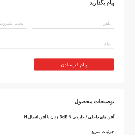
پیام بگذارید
پیام فرستادن
توضیحات محصول
آنتن های داخلی / خارجی 3dB N-زنان با آنتن اتصال N
جزئیات سریع: