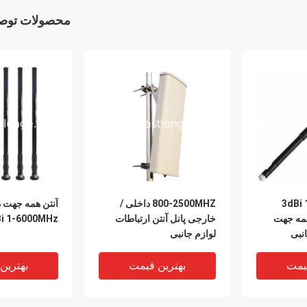
محصولات توصی
قطره لاستیکی 3dBi 1-
800-2500MHZ داخلی /
آنتن همه جهت د
نتن همه جهت
خارجی پانل آنتن ارتباطات
9dBi 1-6000MHz نو
نبی
لوازم جانبی
یمت
بهترین قیمت
بهترین