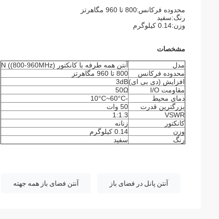
محدوده فرکانس
:
800 تا 960 مگاهرتز
رنگ:
سفید
وزن:
0.14 کيلوگرم
مشخصات
مدل
آنتن همه طرفه با کانکتور N ((800-960MHz)
محدوده فرکانس
800 تا 960 مگاهرتز
افزایش (دی بی ای)
3dB
مقاومت I/O
50Ω
دمای محیط
-10°C~60°C
بزرگترین قدرت
50 وات
1:1.3
VSWR
کانکتور
زنانه
وزن
0.14 کيلوگرم
رنگ
سفید
آنتن پانل در فضای باز
آنتن فضای باز همه جهته