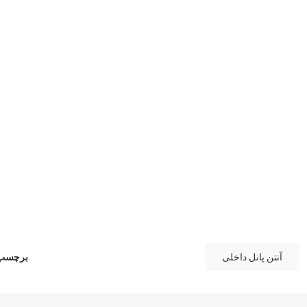
آنتن پانل داخلی
برچسب 