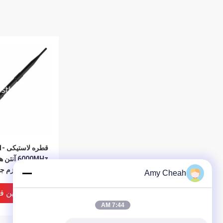
6000MHz آ
ارتباطات لوازم جا
Amy Cheah
بهترین ق
7:44 AM